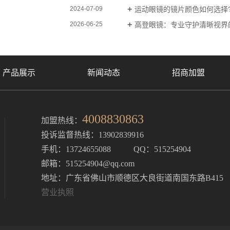
运动眼镜的镜片颜色如何选择
2024-07-09
高登眼镜：专业守护清晰视界
2026-06-25
产品展示
新闻动态
招商加盟
4008830863
加盟热线：
投诉监督热线：13902839916
手机：13724655088 QQ：515254904
邮箱：515254904@qq.com
地址：广东省佛山市顺德区大良街道南国东路B415
营业执照